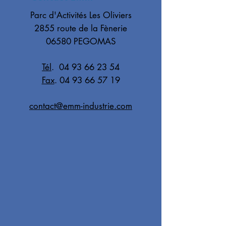
Parc d'Activités Les Oliviers
2855 route de la Fènerie
06580 PEGOMAS
Tél
.
04 93 66 23 54
Fax
.
04 93 66 57 19
contact@emm-industrie.com